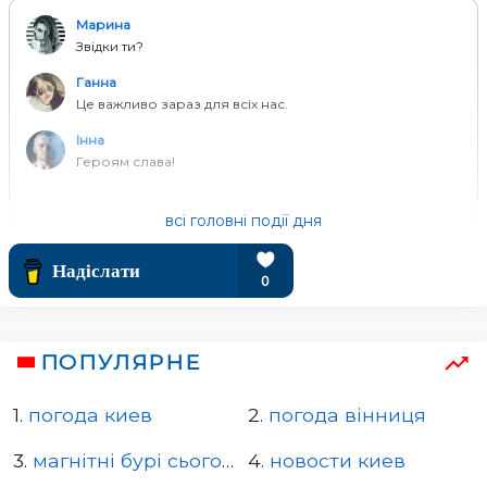
Марина
Звідки ти?
Ганна
Це важливо зараз для всіх нас.
Інна
Героям слава!
всі головні події дня
ПОПУЛЯРНЕ
1.
погода киев
2.
погода вінниця
3.
магнітні бурі сьогодні
4.
новости киев