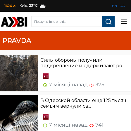
Київ:
23°C
1626
🔥
EN
UA
PRAVDA
Силы обороны получили
подкрепление и сдерживают ро...
7 місяці назад
375
В Одесской области еще 125 тысяч
семьям вернули св...
7 місяці назад
741