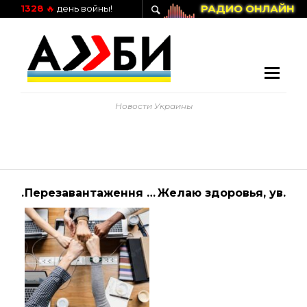
РАДИО ОНЛАЙН
1328
🔥
день войны!
Новости Украины
В течение суток в Украине зафиксировано 809 новых случаев заражения коронавирусом | Алиби
Перезавантаження бізнесу в умовах воєнного стану – у Дніпрі проведуть безкоштовні семінари для підприємців.
Желаю здоровья, уважаемые украинцы, украинки!