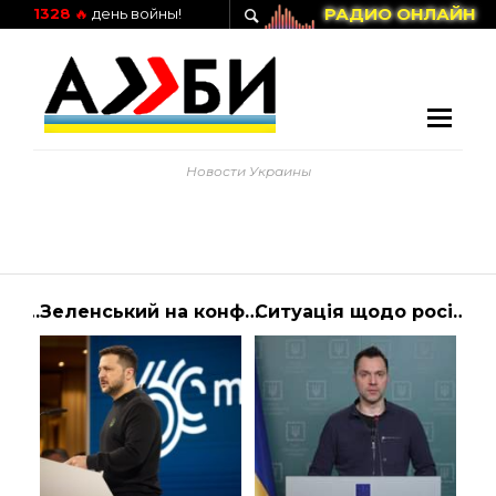
РАДИО ОНЛАЙН
1328
🔥
день войны!
Новости Украины
Мешканці Дніпропетровщини можуть отримати дистанційні консультації фахівців Пенсійного фонду
Зеленський на конференції в Мюнхені про Авдіївку, Путіна та мобілізацію – основні заяви
Ситуація щодо російського вторгнення – брифінг радника керівника Офісу Президент… | АЛИБИ