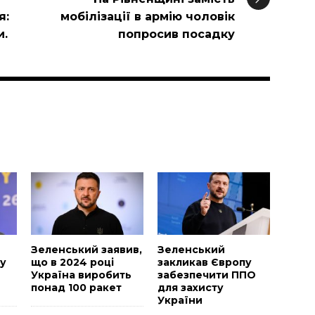
я:
мобілізації в армію чоловік
и.
попросив посадку
и
Зеленський заявив,
Зеленський
у
що в 2024 році
закликав Європу
Україна виробить
забезпечити ППО
понад 100 ракет
для захисту
України