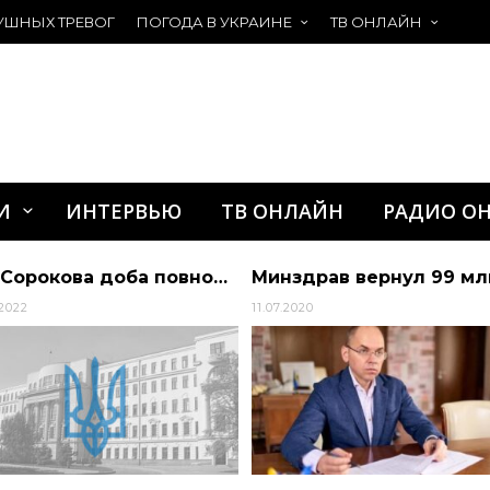
УШНЫХ ТРЕВОГ
ПОГОДА В УКРАИНЕ
ТВ ОНЛАЙН
И
ИНТЕРВЬЮ
ТВ ОНЛАЙН
РАДИО О
8:15. Сорокова доба повномасштабної війни. Вночі окупанти обстріляли декілька … | Дніпропетровська обласна рада
2022
11.07.2020