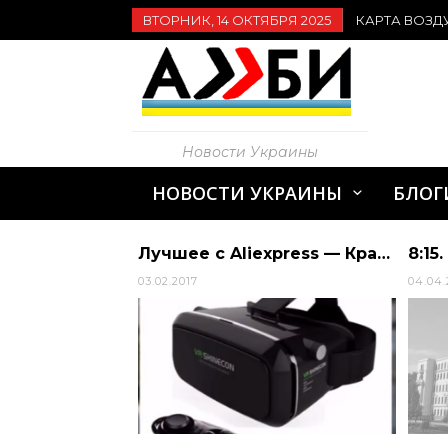
ВТОРНИК, 14 ОКТЯБРЯ 2025
КАРТА ВОЗД
Новости Украины
НОВОСТИ УКРАИНЫ
БЛОГ
Міністерство розвитку громад і територій України запустило соціальну ініціативу … | Президент Украины
Лучшее с Aliexpress — Краткое руководство и советы покупателям
03.02.2017
04.04.