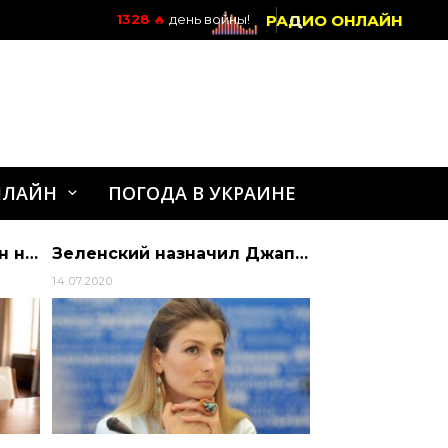
РАДИО ОНЛАЙН
1328
🔥
день войны!
НЛАЙН
ПОГОДА В УКРАИНЕ
Минздрав вернул 99 млн на финансирование обучения в интернатуре | Алиби
Зеленский назначил Джапарову главой Нацкомиссии Украины по делам ЮНЕСКО | Алиби
14.07.2020
31.03.2018