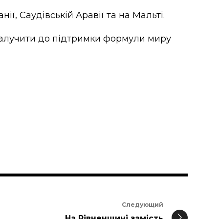
нії, Саудівській Аравії та на Мальті.
 залучити до підтримки формули миру
Следующий
На Рівненщині замість