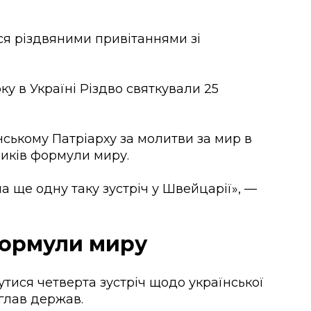
ся різдвяними привітаннями зі
у в Україні Різдво святкували 25
ському Патріарху за молитви за мир в
дників формули миру.
а ще одну таку зустріч у Швейцарії», —
Формули миру
утися четверта зустріч щодо української
глав держав.