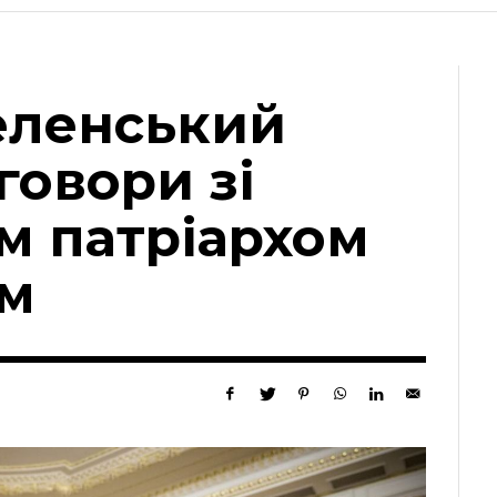
еленський
говори зі
м патріархом
єм