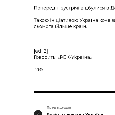
Попередні зустрічі відбулися в Да
Такою ініціативою Україна хоче
якомога більше країн.
[ad_2]
Говорить: «РБК-Україна»
285
Предыдущая
Росія атакувала Україну