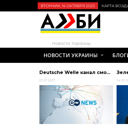
ВТОРНИК, 14 ОКТЯБРЯ 2025
КАРТА ВОЗД
Новости Украины
НОВОСТИ УКРАИНЫ
БЛОГ
Президент України Володимир Зеленський підписав Указ № 688/2021 «Про додаткові… | АЛИБИ
Deutsche Welle канал смотреть онлайн
01.01.2017
14.01.