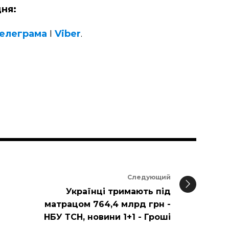
ня:
елеграма
І
Viber
.
Следующий
Українці тримають під
матрацом 764,4 млрд грн -
НБУ ТСН, новини 1+1 - Гроші