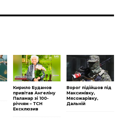
и
Н
Кирило Буданов
Ворог підійшов під
привітав Ангеліну
Максимівку,
Паламар зі 100-
Мясожарівку,
річчям – ТСН
Дальній
Ексклюзив