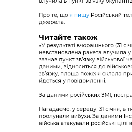
влучила в пункт зв’язку окупантів
Про те, що
я пишу
Російський те
джерела.
Читайте також
«У результаті вчорашнього (31 січ
невстановлена ​​ракета влучила 
зазнав пункт зв’язку військової ч
даними, відноситься до військов
зв’язку, площа пожежі склала пр
йдеться у повідомленні.
За даними російських ЗМІ, постр
Нагадаємо, у середу, 31 січня, в
пролунали вибухи. За даними Інс
війська атакували російські цілі