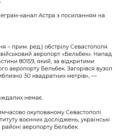
.
леграм-канал Астра з посиланням на
ня – прим. ред.) обстрілу Севастополя
у військовий аеропорт «Бельбек». Напад
астини 80159, який, за відкритими
ого аеропорту Бельбек. Загорівся вузол
иблизно 30 квадратних метрів», —
аждалих немає.
 тимчасово окупованому Севастополі
титуту воєнних досліджень, українські
 в районі аеропорту Бельбек.