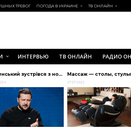
УШНЫХ ТРЕВОГ
ПОГОДА В УКРАИНЕ
ТВ ОНЛАЙН
И
ИНТЕРВЬЮ
ТВ ОНЛАЙН
РАДИО О
Зеленський зустрівся з новим міністром закордонних справ Франції Стефаном Сежурном
2024
27.07.2022