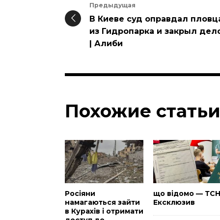
Предыдущая
В Киеве суд оправдал пловц
из Гидропарка и закрыл дел
| Алиби
Похожие стать
Росіяни
що відомо — ТС
намагаються зайти
Ексклюзив
в Курахів і отримати