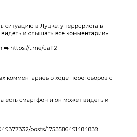
ь ситуацию в Луцке: у террориста в
т видеть и слышать все комментарии»
️ https://t.me/ua112
х комментариев о ходе переговоров с
а есть смартфон и он может видеть и
049377332/posts/1753586491484839