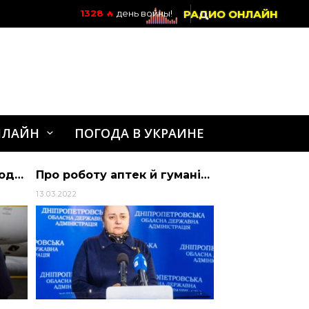
РАДИО ОНЛАЙН
1328
🔥
день войны!
НЛАЙН
ПОГОДА В УКРАИНЕ
Президент України Володимир Зеленський прибув з дводенним робочим візитом до Б… | АЛИБИ
Про роботу аптек й гуманітарну допомогу
13.03.2022
01.01.2017