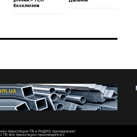
річчям – ТСН
Дальній
Ексклюзив
онлайн трансляции ТВ и РАДИО принадлежат
и ТВ, все трансляции производятся с