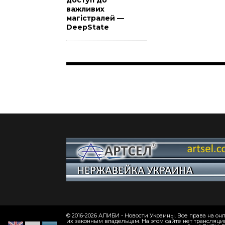
доступ до
важливих
магістралей —
DeepState
© 2016-2026 АЛИБИ - Новости Украины. Все права на 
их законным владельцам. На этом сайте нет трансляци