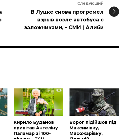
Следующий
а
В Луцке снова прогремел
о
взрыв возле автобуса с
заложниками, - СМИ | Алиби
и
Н
Кирило Буданов
Ворог підійшов під
привітав Ангеліну
Максимівку,
Паламар зі 100-
Мясожарівку,