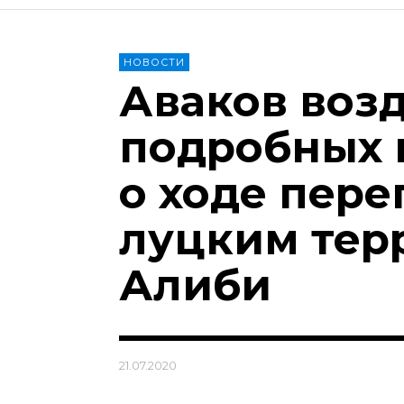
НОВОСТИ
Аваков воз
подробных 
о ходе пере
луцким тер
Алиби
21.07.2020