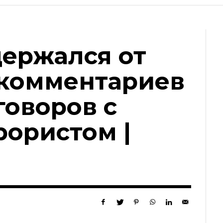
держался от
комментариев
говоров с
рористом |