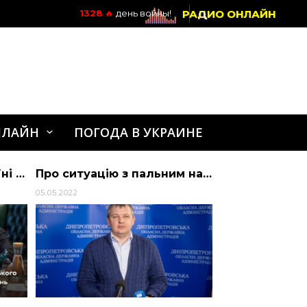
РАДИО ОНЛАЙН
1328
🔥
день войны!
НЛАЙН
ПОГОДА В УКРАИНЕ
Минулого тижня в Україні виявлено 61 тис. нових випадків захворювання на COVID-… | АЛИБИ
Про ситуацію з пальним на Дніпропетровщині сьогодні під час брифінгу розповів голова обласної ради Микола Лукашук
05.05.2022
16.02.2024