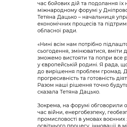
час бойових дій та подолання їх 
міжнародному форумі у Дніпровсь
Тетяна Дацько – начальниця упр
економічних процесів та підтрим
обласної ради.
«Нині всім нам потрібно підлашт
сьогодення, змінюватися, вміти д
зможемо вистояти та попри все р
у європейській родині. Я рада, 
до вирішення проблем громад. Д
прогресивність та готовність дія
Разом наші рішення точно будут
сказала Тетяна Дацько.
Зокрема, на форумі обговорили о
час війни, енергобезпеку, геобез
промисловості в умовах воєнних з
освітнього процесу, інновації в