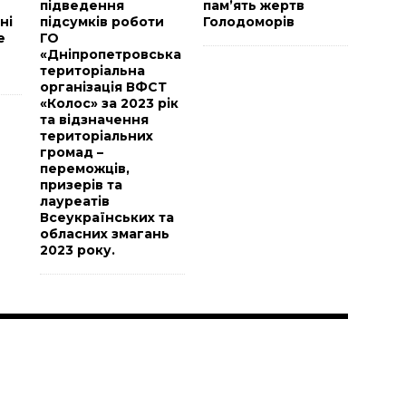
підведення
пам’ять жертв
ні
підсумків роботи
Голодоморів
е
ГО
«Дніпропетровська
територіальна
організація ВФСТ
«Колос» за 2023 рік
та відзначення
територіальних
громад –
переможців,
призерів та
лауреатів
Всеукраїнських та
обласних змагань
2023 року.