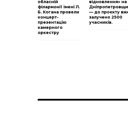
обласній
відновлення» на
філармонії імені Л.
Дніпропетровщи
Б. Когана провели
— до проєкту вж
концерт-
залучено 2500
презентацію
учасників.
камерного
оркестру