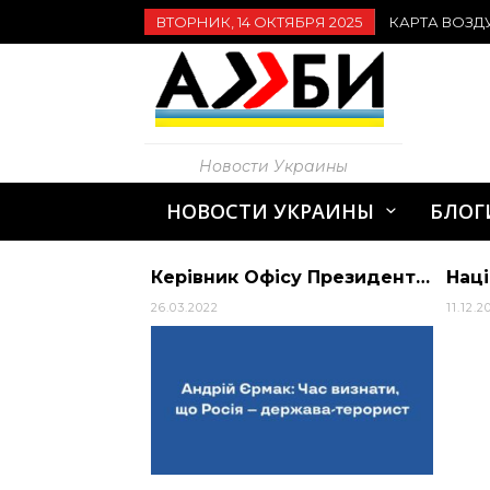
ВТОРНИК, 14 ОКТЯБРЯ 2025
КАРТА ВОЗД
Новости Украины
НОВОСТИ УКРАИНЫ
БЛОГ
Характеристика материалов для наращивания ногтей
Керівник Офісу Президента України Андрій Єрмак закликає світову спільноту визнат… | Президент Украины
26.03.2022
11.12.2