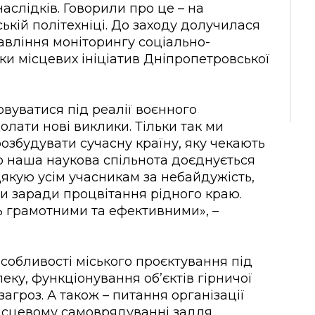
наслідків. Говорили про це – на
кій політехніці. До заходу долучилася
авління моніторингу соціально-
ки місцевих ініціатив Дніпропетровської
овуватися під реалії воєнного
олати нові виклики. Тільки так ми
озбудувати сучасну країну, яку чекають
що наша наукова спільнота доєднується
якую усім учасникам за небайдужість,
ти заради процвітання рідного краю.
ь грамотними та ефективними», –
собливості міського проєктування під
пеку, функціонування об’єктів гірничої
агроз. А також – питання організації
 місцевому самоврядуванні задля