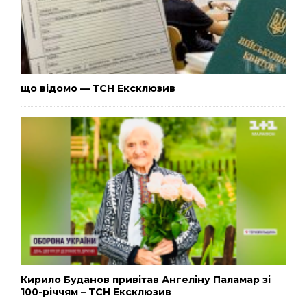
що відомо — ТСН Ексклюзив
Кирило Буданов привітав Ангеліну Паламар зі
100-річчям – ТСН Ексклюзив