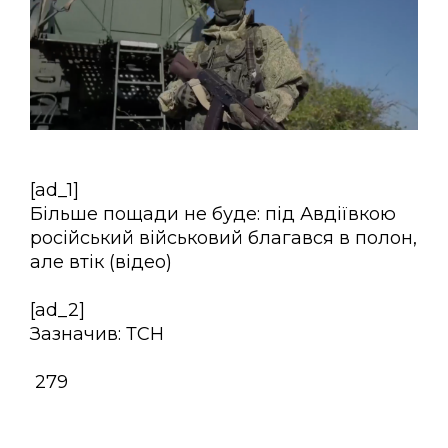
[ad_1]
Більше пощади не буде: під Авдіївкою
російський військовий благався в полон,
але втік (відео)
[ad_2]
Зазначив: ТСН
279