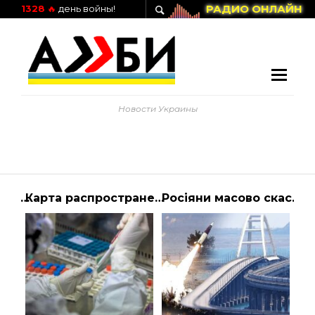
РАДИО ОНЛАЙН
1328
🔥
день войны!
Новости Украины
Попри всі ті злочини, які скоїла російська армія щодо мирного населення в передм… | Президент Украины
Карта распространения коронавируса в мире: Онлайн | Алиби
Росіяни масово скасовують поїздки до Криму – ТСН, новини 1+1 – Україна