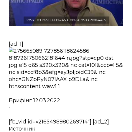
275665089 727856118624586 8187261750662181644 n
[ad_1]
Брифінг 12.03.2022
·
[fb_vid id=»2165498980269714″] [ad_2]
Источник