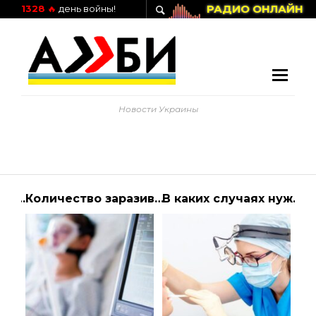
РАДИО ОНЛАЙН
1328
🔥
день войны!
Новости Украины
Из какого материала выбрать коврик в авто
Количество заразившихся коронавирусом в мире достигло 13 млн человек | Алиби
В каких случаях нужно идти к врачу ЛОРу