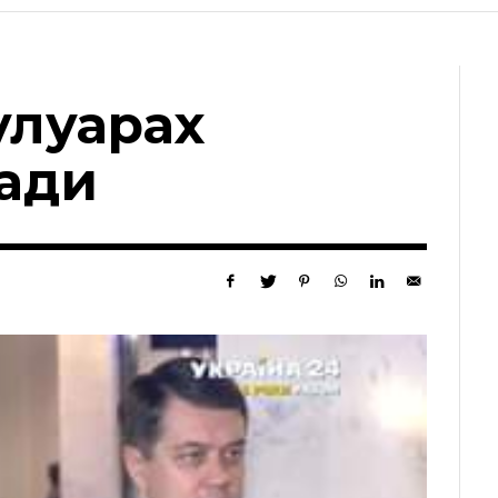
улуарах
Ради