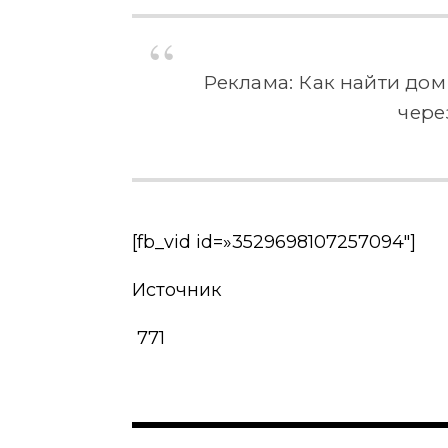
Реклама: Как найти дом
чере
[fb_vid id=»3529698107257094″]
Источник
771