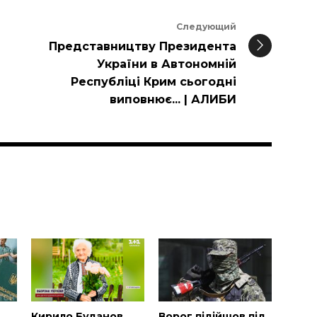
Следующий
Представництву Президента
України в Автономній
Республіці Крим сьогодні
виповнює... | АЛИБИ
и
Н
Кирило Буданов
Ворог підійшов під