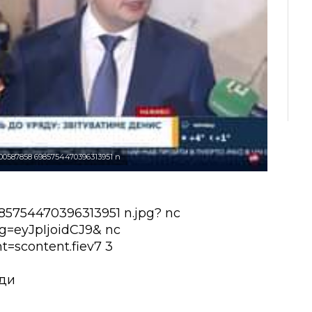
00587858 6985754470396313951 n
ади