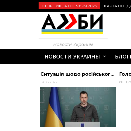
ВТОРНИК, 14 ОКТЯБРЯ 2025
КАРТА ВОЗД
Новости Украины
НОВОСТИ УКРАИНЫ
БЛОГ
На Київщині судитимуть митрополита УПЦ (МП), який розпалював релігійну ворожнечу (фото)
Ситуація щодо російського вторгнення – брифінг радника керівника Офісу Президент… | АЛИБИ
19.03.2022
08.11.