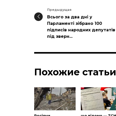
Предыдущая
Всього за два дні у
Парламенті зібрано 100
підписів народних депутатів
під зверн...
Похожие стать
Росіяни
що відомо — ТС