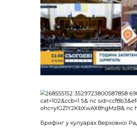
268555152 35297238
Брифінг у кулуарах Верховної Р