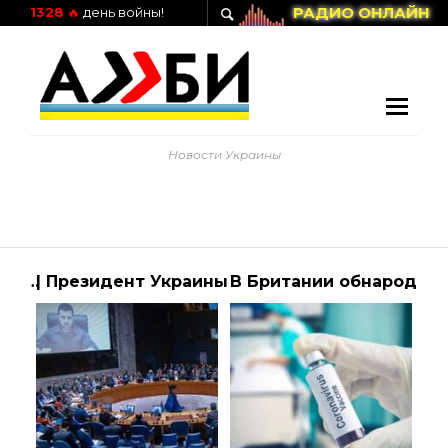
РАДИО ОНЛАЙН
1328
🔥
день войны!
Новости Украины
За словами Зеленського, Росія використовує максимум 3,5 тисячі таксі на місяць
| Президент Украины
В Британии обнародовали результаты испытания вакцины от коронавируса на людях | Алиби