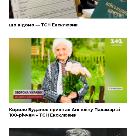
що відомо — ТСН Ексклюзив
Кирило Буданов привітав Ангеліну Паламар зі
100-річчям – ТСН Ексклюзив