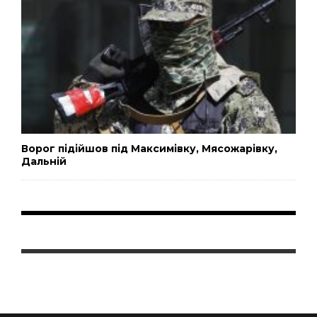
Ворог підійшов під Максимівку, Мясожарівку,
Дальній