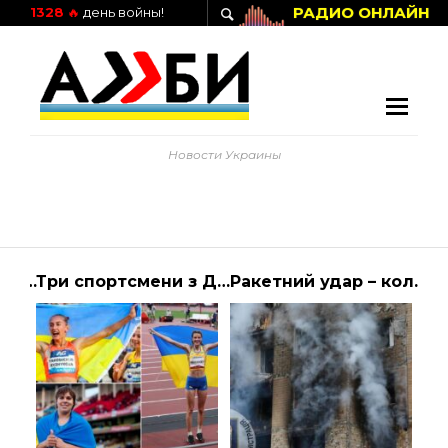
РАДИО ОНЛАЙН
1328
🔥
день войны!
Новости Украины
чому Батрін зробив це — пояснення екс-голови села.
Три спортсмени з Дніпропетровщини змагатимуться на чемпіонаті світу з легкої атлетики |
Ракетний удар – коли чекати нового удару по Україні. — Україна