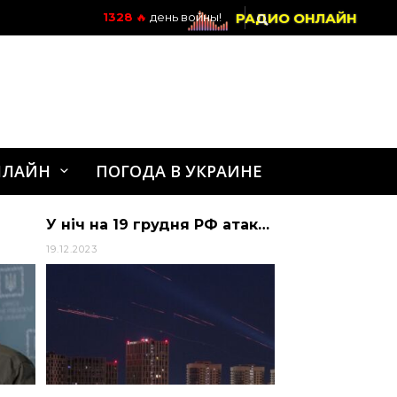
РАДИО ОНЛАЙН
1328
🔥
день войны!
НЛАЙН
ПОГОДА В УКРАИНЕ
У ніч на 19 грудня РФ атакувала Україну безпілотниками Шахед: скільки безпілотників збила ППО
19.12.2023
22.07.2024