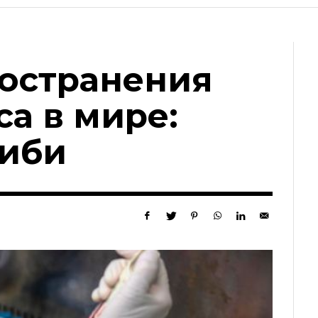
ространения
а в мире:
либи