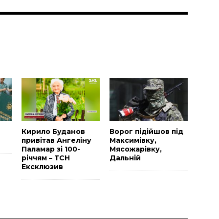
и
Н
Кирило Буданов
Ворог підійшов під
привітав Ангеліну
Максимівку,
Паламар зі 100-
Мясожарівку,
річчям – ТСН
Дальній
Ексклюзив