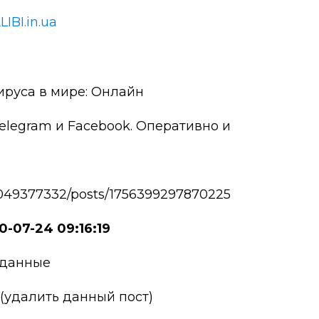
LIBI.in.ua
ируса в мире: Онлайн
elegram и Facebook. Оперативно и
049377332/posts/1756399297870225
0-07-24 09:16:19
 данные
 (удалить данный пост)