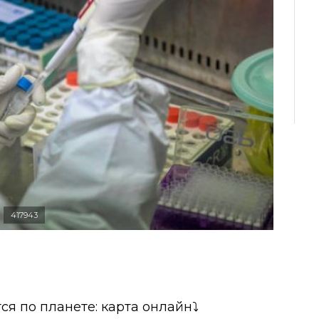
417943
ся по планете: карта онлайн⤵