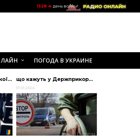
РАДИО ОНЛАЙН
1328
🔥
день войны!
НЛАЙН
ПОГОДА В УКРАИНЕ
Голова Дніпропетровської обласної ради Микола Лукашук нагородив військовослужбов… | Дніпропетровська обласна рада
що кажуть у Держприкордонслужбі – Україна
01.01.2024
28.12.2021