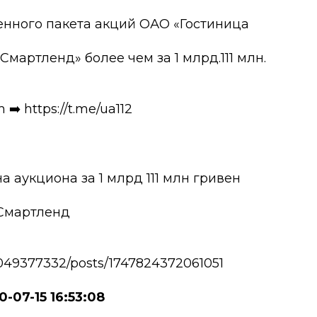
енного пакета акций ОАО «Гостиница
артленд» более чем за 1 млрд.111 млн.
️ https://t.me/ua112
 аукциона за 1 млрд 111 млн гривен
 Смартленд
049377332/posts/1747824372061051
0-07-15 16:53:08