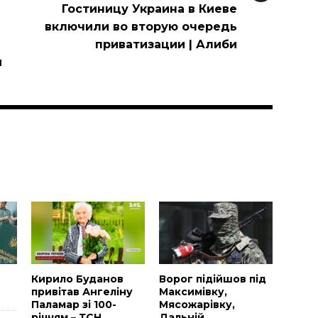
Гостиницу Украина в Киеве
включили во вторую очередь
приватизации | Алиби
и
и
Н
Кирило Буданов
Ворог підійшов під
привітав Ангеліну
Максимівку,
Паламар зі 100-
Мясожарівку,
річчям – ТСН
Дальній