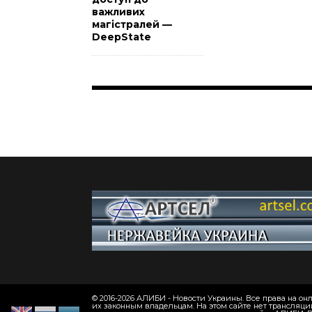
важливих
магістралей —
DeepState
© 2016-2026 АЛИБИ - Новости Украины. Все права на 
их законным владельцам. На этом сайте нет трансляци