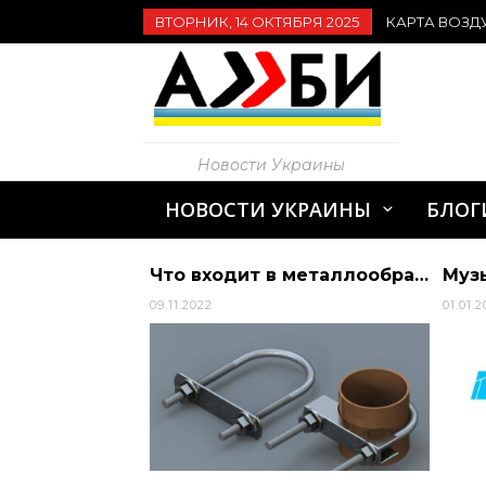
ВТОРНИК, 14 ОКТЯБРЯ 2025
КАРТА ВОЗД
Новости Украины
НОВОСТИ УКРАИНЫ
БЛОГ
Брифінг щодо питань тарифів та проходження опалювального сезону. · … | АЛИБИ
Что входит в металлообработку?
09.11.2022
01.01.2