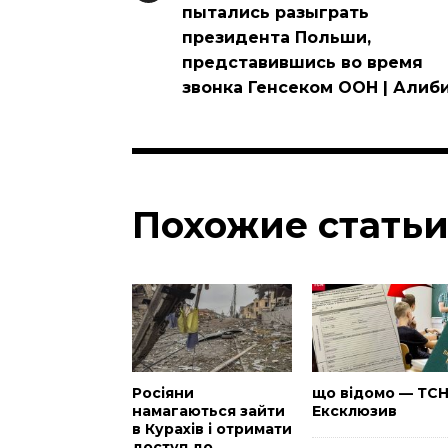
пытались разыграть
президента Польши,
представившись во время
звонка Генсеком ООН | Алиб
Похожие стать
Росіяни
що відомо — ТС
намагаються зайти
Ексклюзив
в Курахів і отримати
доступ до