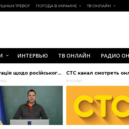
УШНЫХ ТРЕВОГ
ПОГОДА В УКРАИНЕ
ТВ ОНЛАЙН
И
ИНТЕРВЬЮ
ТВ ОНЛАЙН
РАДИО О
Ситуація щодо російського вторгнення – брифінг радника керівника Офісу Президент… | Президент Украины
СТС канал смотреть он
2022
01.01.2017