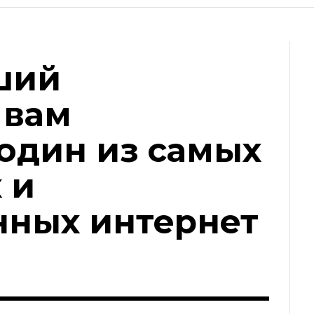
ший
 вам
один из самых
 и
нных интернет