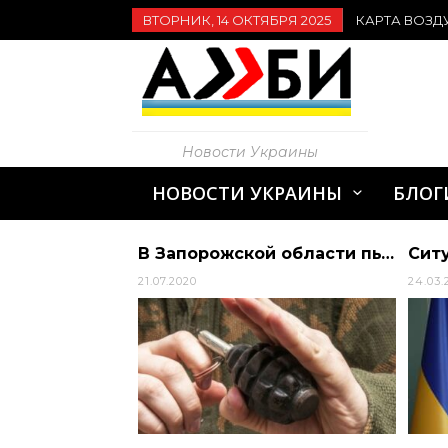
ВТОРНИК, 14 ОКТЯБРЯ 2025
КАРТА ВОЗД
Новости Украины
НОВОСТИ УКРАИНЫ
БЛОГ
Луцкий террорист отпустил троих заложников | Алиби
В Запорожской области пьяный мужчина с гранатой угрожал перекрыть дорогу | Алиби
21.07.2020
24.03.