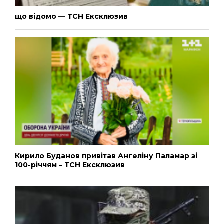
що відомо — ТСН Ексклюзив
Кирило Буданов привітав Ангеліну Паламар зі
100-річчям – ТСН Ексклюзив