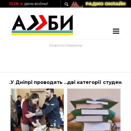
РАДИО ОНЛАЙН
1328
🔥
день войны!
Новости Украины
Збройні сили України озвучили умови – 1+1, ТСН новини – Україна
У Дніпрі проводять тренінги з надання першої домедичної допомоги
дві категорії студентів отримають відстрочку – ТСН, новини 1+1 – Україна