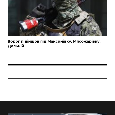
Ворог підійшов під Максимівку, Мясожарівку,
Дальній