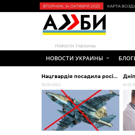
ВТОРНИК, 14 ОКТЯБРЯ 2025
КАРТА ВОЗД
Новости Украины
НОВОСТИ УКРАИНЫ
БЛОГ
Зеленський послався на доповідь Сирського – обговорювалися плани активних дій ЗСУ
Нацгвардія посадила російський штурмовик Су-25 у Донецькій області
30.06.2024
16.05.