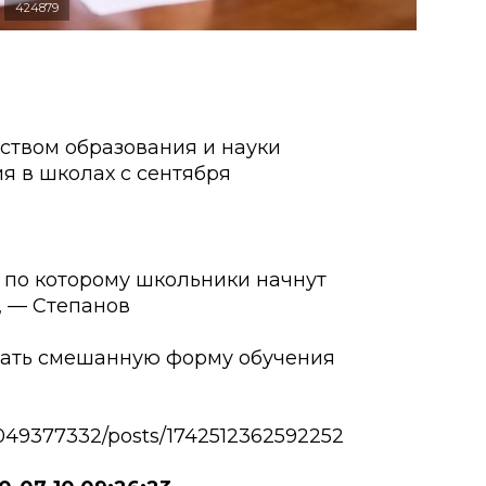
424879
ством образования и науки
я в школах с сентября
 по которому школьники начнут
й, — Степанов
вать смешанную форму обучения
049377332/posts/1742512362592252