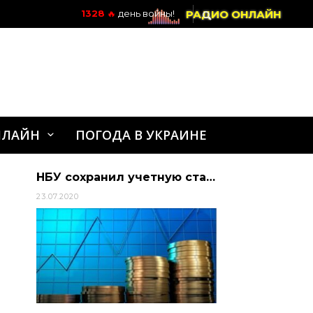
РАДИО ОНЛАЙН
1328
🔥
день войны!
НЛАЙН
ПОГОДА В УКРАИНЕ
НБУ сохранил учетную ставку на историческом минимуме — на уровне 6% | Алиби
23.07.2020
06.04.2022