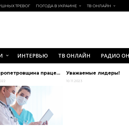
УШНЫХ ТРЕВОГ
ПОГОДА В УКРАИНЕ
ТВ ОНЛАЙН
И
ИНТЕРВЬЮ
ТВ ОНЛАЙН
РАДИО О
Дніпропетровщина працевлаштувала найбільше внутрішньо переміщених медиків
Уважаемые лидеры!
2022
10.11.2023