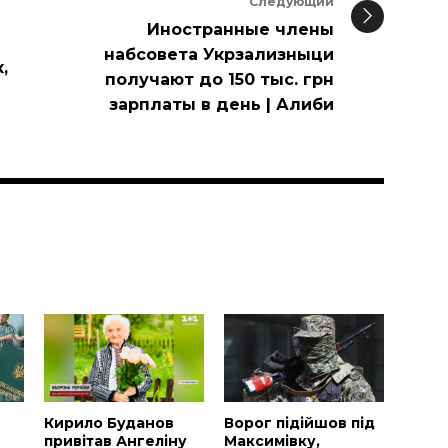
Следующий
Иностранные члены
набсовета Укрзализныци
,
получают до 150 тыс. грн
зарплаты в день | Алиби
и
Н
Кирило Буданов
Ворог підійшов під
привітав Ангеліну
Максимівку,