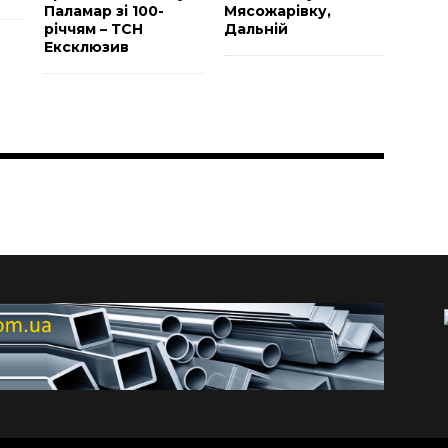
Паламар зі 100-
Мясожарівку,
річчям – ТСН
Дальній
Ексклюзив