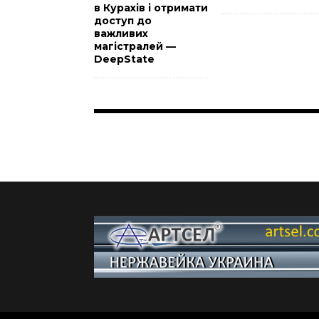
в Курахів і отримати
доступ до
важливих
магістралей —
DeepState