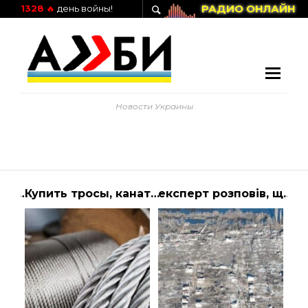
РАДИО ОНЛАЙН
1328
🔥
день войны!
Новости Украины
влада назвала цифру – Україна
Купить тросы, канаты, стропы, стяжные ремни, грузоподъемные механизмы, средства подъема грузов в интернет-магазине “CargoSet”
експерт розповів, що відбувається на лівому березі Херсонщини — ТСН, новини 1+1