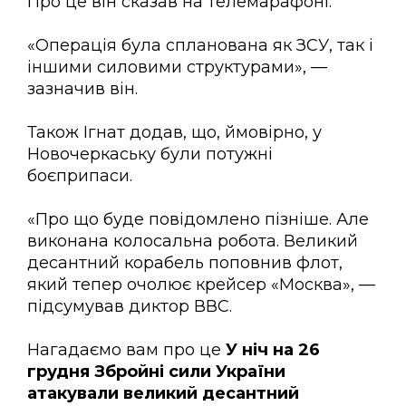
Про це він сказав на телемарафоні.
«Операція була спланована як ЗСУ, так і
іншими силовими структурами», —
зазначив він.
Також Ігнат додав, що, ймовірно, у
Новочеркаську були потужні
боєприпаси.
«Про що буде повідомлено пізніше. Але
виконана колосальна робота. Великий
десантний корабель поповнив флот,
який тепер очолює крейсер «Москва», —
підсумував диктор ВВС.
Нагадаємо вам про це
У ніч на 26
грудня Збройні сили України
атакували великий десантний