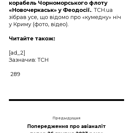
корабель Чорноморського флоту
«Новочеркаськ» у Феодосії.
. ТСН.ua
зібрав усе, що відомо про «кумедну» ніч
у Криму (фото, відео).
Читайте також:
[ad_2]
Зазначив: ТСН
289
Предыдущая
Попередження про авіаналіт