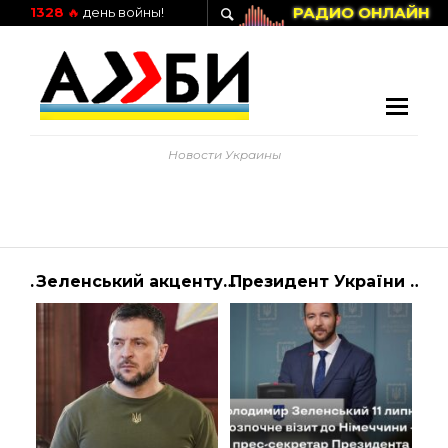
РАДИО ОНЛАЙН
1328
🔥
день войны!
Новости Украины
Ворожі втрати — Росіяни винайшли молитву з дронів — Україна
Зеленський акцентував увагу на опалювальному сезоні в Україні
Президент України Володимир Зеленський 11 липня здійснить візит до Федеративно… | АЛИБИ