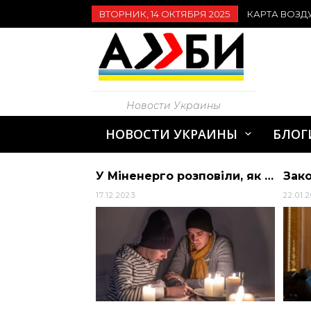
ВТОРНИК, 14 ОКТЯБРЯ 2025
КАРТА ВОЗД
Новости Украины
НОВОСТИ УКРАИНЫ
БЛОГ
де діють обмеження в регіонах – Україна
У Міненерго розповіли, як будуть складені графіки відключення світла.
17.12.2023
22.01.