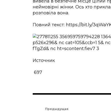
вивела в безпечне місце цілий п
неймовірні жінки. Ось хто приклад
розповіла вона.
Повний текст: https://bit.ly/3qWaY
Источник
697
Предыдущая