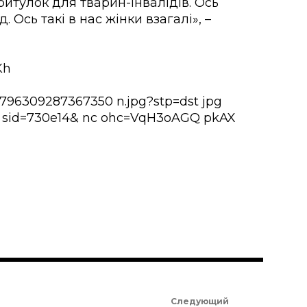
ритулок для тварин-інвалідів. Ось
. Ось такі в нас жінки взагалі», –
Kh
Следующий