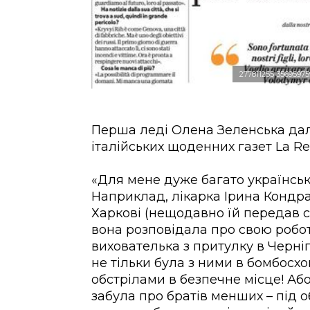
277811255 3569597
Перша леді Олена Зеленська дал
італійських щоденних газет La Re
«Для мене дуже багато українськи
Наприклад, лікарка Ірина Кондра
Харкові (нещодавно їй передав с
вона розповідала про свою роботу
вихователька з притулку в Черніг
не тільки була з ними в бомбосхов
обстрілами в безпечне місце! Або
забула про братів менших – під о