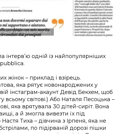
59794228 1364796309287367350 n
а інтерв’ю одній із найпопулярніших
pubblica.
х жінок – приклад і взірець.
това, яка рятує новонароджених у
вій інстаграм-акаунт Девід Бекхем, щоб
 всьому світові.) Або Наталя Песоцька –
ові, яка врятувала 30 дітей-сиріт. Вона
ищі, а й змогла вивезти їх під
 Настя Тиха – дівчина з Ірпеня, яка не
бстрілами, по підірваній дорозі пішки