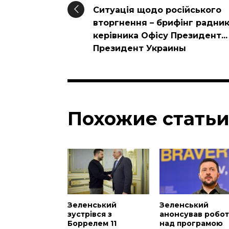
Ситуація щодо російського
вторгнення – брифінг радни
керівника Офісу Президент... 
Президент Украины
Похожие стать
Зеленський
Зеленський
зустрівся з
анонсував робот
Боррелем 11
над програмою