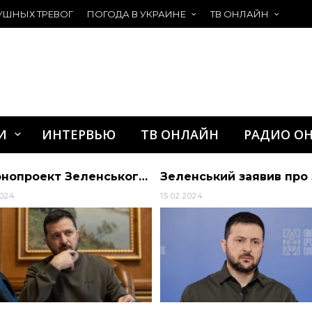
УШНЫХ ТРЕВОГ
ПОГОДА В УКРАИНЕ
ТВ ОНЛАЙН
И
ИНТЕРВЬЮ
ТВ ОНЛАЙН
РАДИО О
Законопроект Зеленського про множинне громадянство: нардеп звернув увагу на дивний момент
2024
15.02.2024