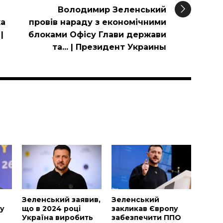
Володимир Зеленський
ка
провів нараду з економічними
|
блоками Офісу Глави держави
та... | Президент Украины
и
Зеленський заявив,
Зеленський
у
що в 2024 році
закликав Європу
Україна виробить
забезпечити ППО