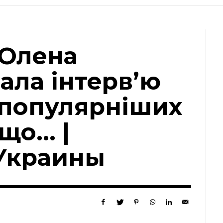
 Олена
ала інтерв’ю
йпопулярніших
 що… |
Украины