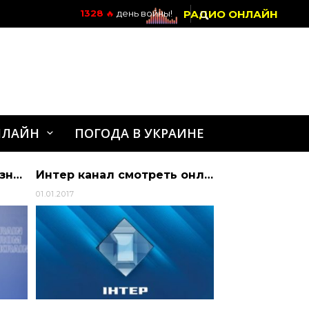
РАДИО ОНЛАЙН
1328
🔥
день войны!
НЛАЙН
ПОГОДА В УКРАИНЕ
Зеленський заявив про знищення російського корабля «Цезар Куников».
Интер канал смотреть онлайн
01.01.2017
17.07.2020