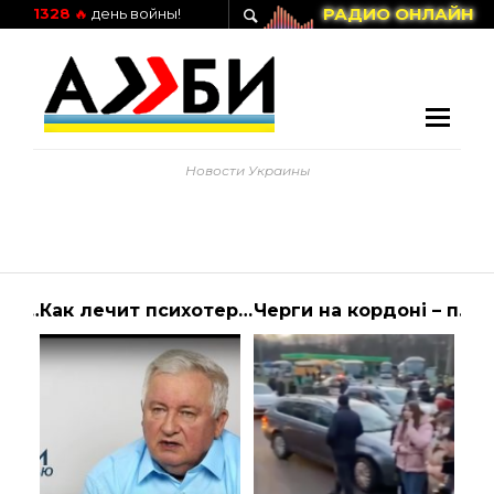
РАДИО ОНЛАЙН
1328
🔥
день войны!
Новости Украины
В МВД рассказали, зачем и на какой срок ввели усиленный режим безопасности в областях Украины | Алиби
Как лечит психотерапевт, интервью с Виктором Косенко
Черги на кордоні – подробиці Лубінець – відео – Україна