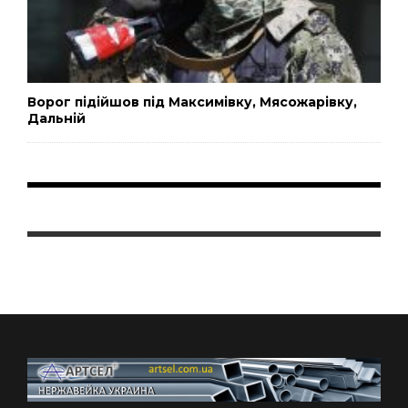
Ворог підійшов під Максимівку, Мясожарівку,
Дальній