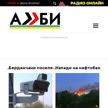
РАДИО ОНЛАЙН
1328
🔥
день войны!
Новости Украины
Володимир Зеленський, Олаф Шольц та Еммануель Макрон домовилися докласти всіх … | АЛИБИ
Бердянчани посилено стежать за мешканцями: чим вони користуються – Федоров
Напади на нафтобази у Виборзі в РФ: стало відомо, хто і з чим атакував об’єкти