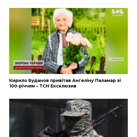
Кирило Буданов привітав Ангеліну Паламар зі
100-річчям – ТСН Ексклюзив