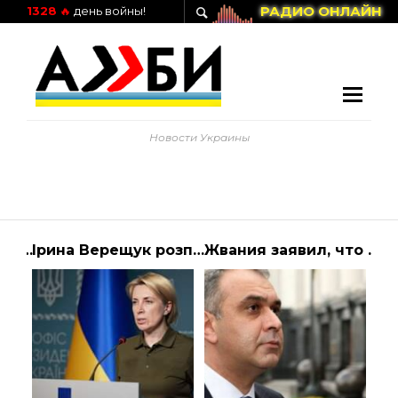
РАДИО ОНЛАЙН
1328
🔥
день войны!
Новости Украины
Українців попередили про небезпечні водні явища — Україна
Ірина Верещук розповідає про результати роботи гуманітарних коридорів 6 квітня. … | Президент Украины
Жвания заявил, что передавал через Климкина еврочиновникам взятку в 5 млн евро за поддержку Порошенко | Алиби