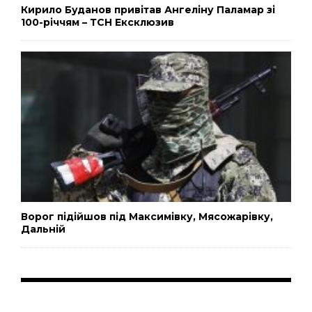
Кирило Буданов привітав Ангеліну Паламар зі
100-річчям – ТСН Ексклюзив
Ворог підійшов під Максимівку, Мясожарівку,
Дальній