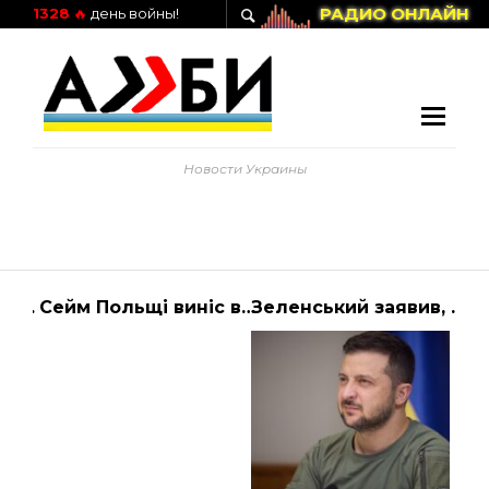
РАДИО ОНЛАЙН
1328
🔥
день войны!
Новости Украины
Глобал Слотс: Платформа для Качественного Игрового Опыта
Сейм Польщі виніс вотум недовіри уряду Моравецького
Зеленський заявив, що Україна підпише угоди про гарантії безпеки з трьома країнами