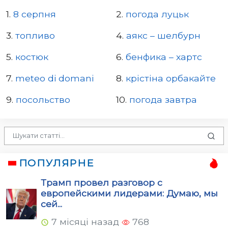
Україна — найкраща ❤️
1.
8 серпня
2.
погода луцьк
3.
топливо
4.
аякс – шелбурн
5.
костюк
6.
бенфика – хартс
7.
meteo di domani
8.
крістіна орбакайте
9.
посольство
10.
погода завтра
ПОПУЛЯРНЕ
Трамп провел разговор с
европейскими лидерами: Думаю, мы
сей...
7 місяці назад
768