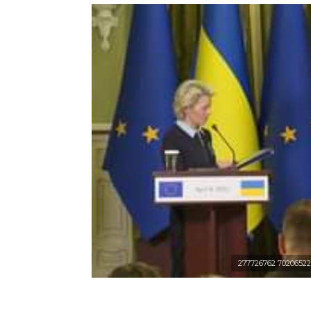
277726762 7020652