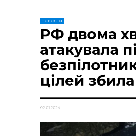
НОВОСТИ
РФ двома х
атакувала п
безпілотник
цілей збила
02.01.2024