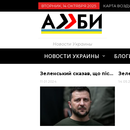
ВТОРНИК, 14 ОКТЯБРЯ 2025
КАРТА ВОЗД
Новости Украины
НОВОСТИ УКРАИНЫ
БЛОГ
Що відбувається на Херсонщині: ексклюзивний репортаж, як працюють бойові гелікоптери (фото, відео)
Зеленський сказав, що після України не буде дня, а буде день після Путіна
11.01.2024
14.05.