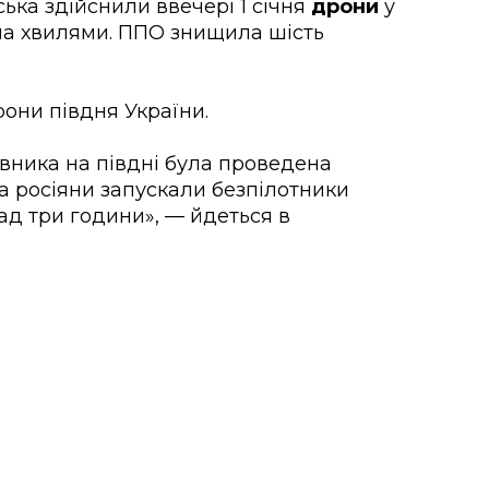
ська здійснили ввечері 1 січня
дрони
у
ма хвилями. ППО знищила шість
они півдня України.
ивника на півдні була проведена
а росіяни запускали безпілотники
ад три години», — йдеться в