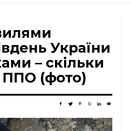
вилями
івдень України
ами – скільки
 ППО (фото)