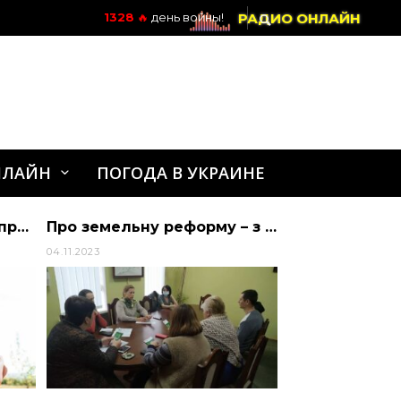
РАДИО ОНЛАЙН
1328
🔥
день войны!
НЛАЙН
ПОГОДА В УКРАИНЕ
Вступна кампанія 2022: процедура максимально спрощена |
Про земельну реформу – з мешканцями Голобської об’єднаної територіальної громади
04.11.2023
30.10.2024