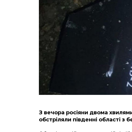
З вечора росіяни двома хвилями
обстріляли південні області з б