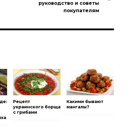
руководство и советы
покупателям
и
де:
Рецепт
Какими бывают
украинского борща
мангалы?
с грибами
ыха