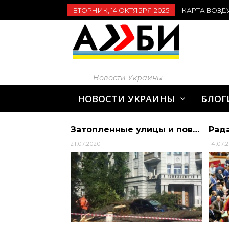
ВТОРНИК, 14 ОКТЯБРЯ 2025
КАРТА ВОЗД
Новости Украины
НОВОСТИ УКРАИНЫ
БЛОГ
Зеленський зазначив, що Збройні сили України мають найкращі позиції на полі бою
Затопленные улицы и поваленные деревья: Последствия сегодняшней непогоды в Киеве (видео) | Алиби
21.07.2020
14.07.