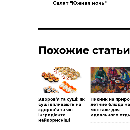
Салат "Южная ночь"
Похожие стать
Здоров’я та суші: як
Пикник на приро
суші впливають на
летние блюда на
здоров’я та які
монгале для
інгредієнти
идеального отд
найкорисніші