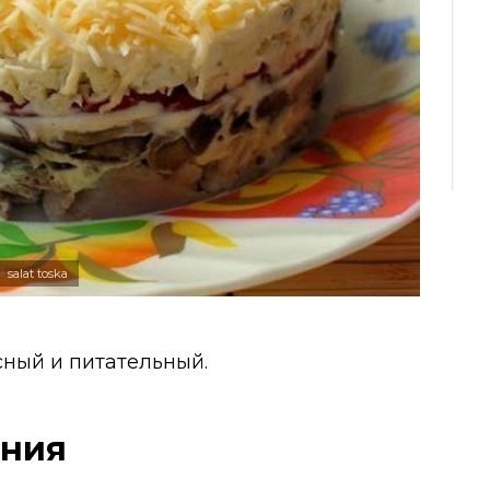
salat toska
сный и питательный.
ения