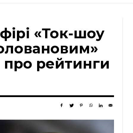
ефірі «Ток-шоу
Головановим»
 про рейтинги