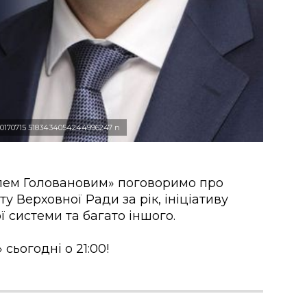
60170715 5183434054244996247 n
илем Головановим» поговоримо про
у Верховної Ради за рік, ініціативу
 системи та багато іншого.
сьогодні о 21:00!