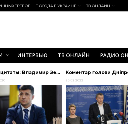
УШНЫХ ТРЕВОГ
ПОГОДА В УКРАИНЕ
ТВ ОНЛАЙН
И
ИНТЕРВЬЮ
ТВ ОНЛАЙН
РАДИО О
Две цитаты: Владимир Зеленский до выборов и после | Алиби
2020
26.02.2022