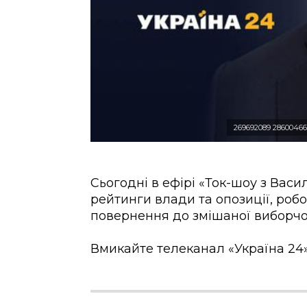
269692089 2860046
Сьогодні в ефірі «Ток-шоу з Вас
рейтинги влади та опозиції, робот
повернення до змішаної виборчої
Вмикайте телеканал «Україна 24» 