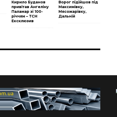
Н
Кирило Буданов
Ворог підійшов під
привітав Ангеліну
Максимівку,
Паламар зі 100-
Мясожарівку,
річчям – ТСН
Дальній
Ексклюзив