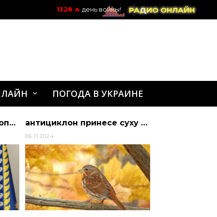
РАДИО ОНЛАЙН
1328
🔥
день войны!
НЛАЙН
ПОГОДА В УКРАИНЕ
Коментар голови Дніпропетровської обласної ради Миколи Лукашука щодо ситуації в області |
антициклон принесе суху погоду та потепління — Україна
06.11.2024
10.12.2021