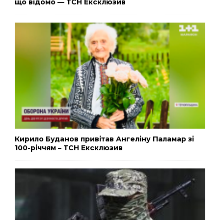
що відомо — ТСН Ексклюзив
Кирило Буданов привітав Ангеліну Паламар зі
100-річчям – ТСН Ексклюзив