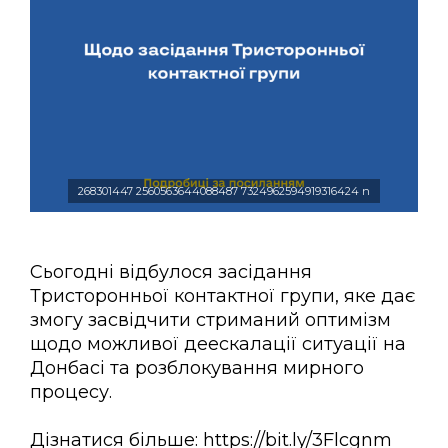
268301447 2560563644088487 7324962594919316424 n
Сьогодні відбулося засідання
Тристоронньої контактної групи, яке дає
змогу засвідчити стриманий оптимізм
щодо можливої деескалації ситуації на
Донбасі та розблокування мирного
процесу.
Дізнатися більше: https://bit.ly/3Flcgnm