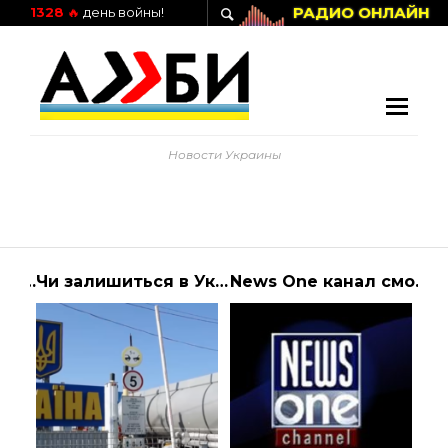
РАДИО ОНЛАЙН
1328
🔥
день войны!
Новости Украины
У Броварах, де сталася катастрофа керівництва МВС, відбулася панахида за загиблими (фото)
Чи залишиться в Україні паливо — відповідь експерта — Україна
News One канал смотреть онлайн