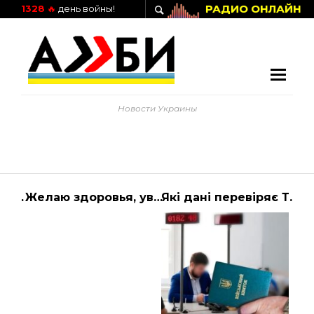
РАДИО ОНЛАЙН
1328
🔥
день войны!
Новости Украины
Ситуація щодо російського вторгнення – брифінг радника керівника Офісу Президент… | АЛИБИ
Желаю здоровья, уважаемые украинцы, украинки!
Які дані перевіряє ТЦК, оновлюючи ТСН новини 1+1 — Україна інформація