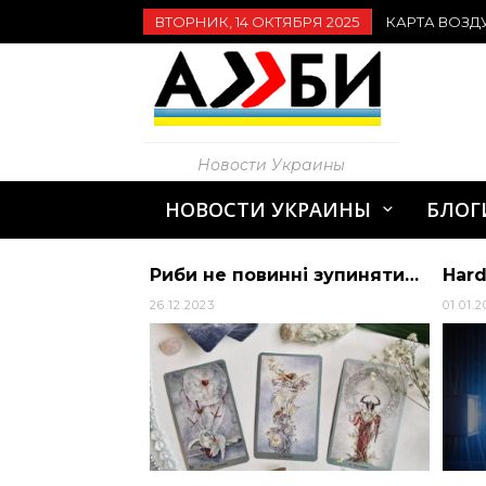
ВТОРНИК, 14 ОКТЯБРЯ 2025
КАРТА ВОЗД
Новости Украины
НОВОСТИ УКРАИНЫ
БЛОГ
Ремонт коридора или прихожей
Риби не повинні зупинятися, а Лев повинен визначитися, чого він хоче: гороскоп таро на 26 грудня 2023 року.
26.12.2023
01.01.2