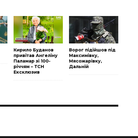
Н
Кирило Буданов
Ворог підійшов під
привітав Ангеліну
Максимівку,
Паламар зі 100-
Мясожарівку,
річчям – ТСН
Дальній
Ексклюзив