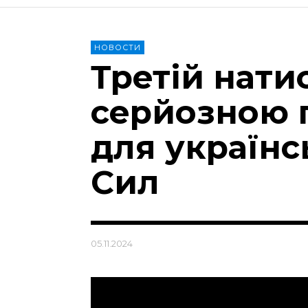
НОВОСТИ
Третій нати
серйозною
для україн
Сил
05.11.2024