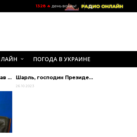
РАДИО ОНЛАЙН
1328
🔥
день войны!
НЛАЙН
ПОГОДА В УКРАИНЕ
Зеленський запропонував продовжити воєнний стан і мобілізацію до лютого 2025 року
Шарль, господин Президент!
26.10.2023
24.02.2022