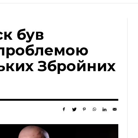
ск був
 проблемою
ських Збройних