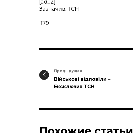
[ad_2]
Зазначив: ТСН
179
Предыдущая
Військові відповіли –
Ексклюзив ТСН
Похожие стать