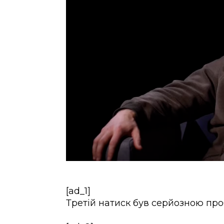
[ad_1]
Третій натиск був серйозною пр