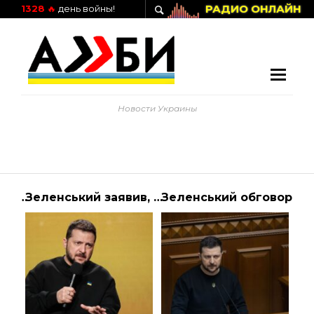
РАДИО ОНЛАЙН
1328
🔥
день войны!
Новости Украины
Відкрилися чергові евакуаційні маршрути у Київській та Луганській областях – Ірина Верещук — Офіційне інтернет-представництво Президента України
Зеленський заявив, що потрібно думати про множинне громадянство
Зеленський обговорив ситуацію на Чорнобильській АЕС під час візиту до Славутича 26 квітня