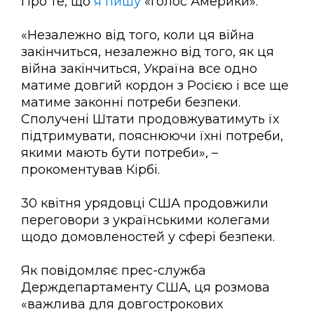
Про те, що
я пишу
«Голос Америки».
«Незалежно від того, коли ця війна
закінчиться, незалежно від того, як ця
війна закінчиться, Україна все одно
матиме довгий кордон з Росією і все ще
матиме законні потреби безпеки.
Сполучені Штати продовжуватимуть їх
підтримувати, пояснюючи їхні потреби,
якими мають бути потреби», –
прокоментував Кірбі.
30 квітня урядовці США продовжили
переговори з українськими колегами
щодо домовленостей у сфері безпеки.
Як повідомляє прес-служба
Держдепартаменту США, ця розмова
«важлива для довгострокових