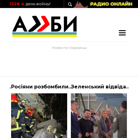
РАДИО ОНЛАЙН
1328
🔥
день войны!
Новости Украины
SmartBAG: Ваш ідеальний інтернет-магазин сумок та аксесуарів
Росіяни розбомбили шахти Донецька: є вбиті та поранені
Зеленський відвідав військову базу в Мелсбруку — новини 1+1 — Світ