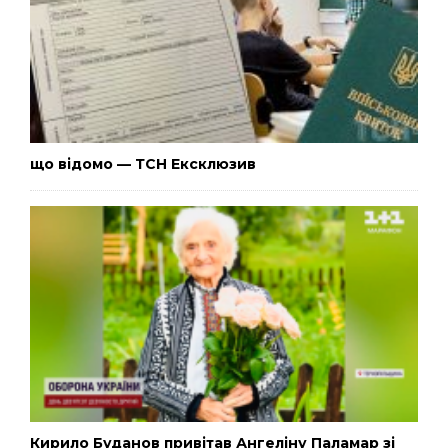
що відомо — ТСН Ексклюзив
Кирило Буданов привітав Ангеліну Паламар зі