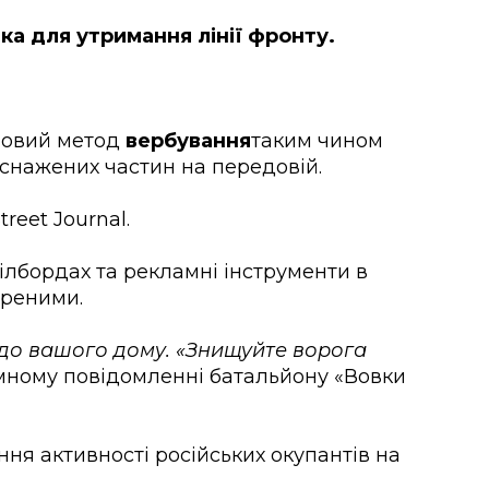
ька для утримання лінії фронту.
новий метод
вербування
таким чином
снажених частин на передовій.
treet Journal.
ілбордах та рекламні інструменти в
иреними.
 до вашого дому. «Знищуйте ворога
мному повідомленні батальйону «Вовки
ння активності російських окупантів на