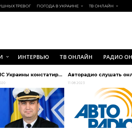
УШНЫХ ТРЕВОГ
ПОГОДА В УКРАИНЕ
ТВ ОНЛАЙН
И
ИНТЕРВЬЮ
ТВ ОНЛАЙН
РАДИО О
В ВМС Украины констатируют готовность РФ к применению силы в Черном и Азовском морях | Алиби
Авторадио слушать он
2020
11.08.2023