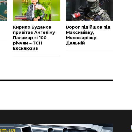
Н
Кирило Буданов
Ворог підійшов під
привітав Ангеліну
Максимівку,
Паламар зі 100-
Мясожарівку,
річчям – ТСН
Дальній
Ексклюзив