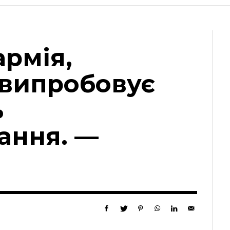
армія,
 випробовує
ь
ання. —