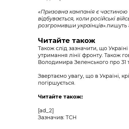
«Призовна кампанія є частиною
відбувається, коли російські війс
розгромивши українців».
пишуть 
Читайте також
Також слід зазначити, що Україні
утримання лінії фронту. Також г
Володимира Зеленського про 31 т
Звертаємо увагу, що в Україні, к
погіршується.
Читайте також:
[ad_2]
Зазначив: ТСН