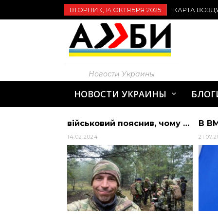
ВТОРНИК, 14 ОКТЯБРЯ 2025
КАРТА ВОЗД
Новости Украины
НОВОСТИ УКРАИНЫ
БЛОГ
вибухів у Хмельницькій області України
військовий пояснив, чому його не можна назвати народним – 1+1, новини ТСН – Україна
14.02.2024
21.07.