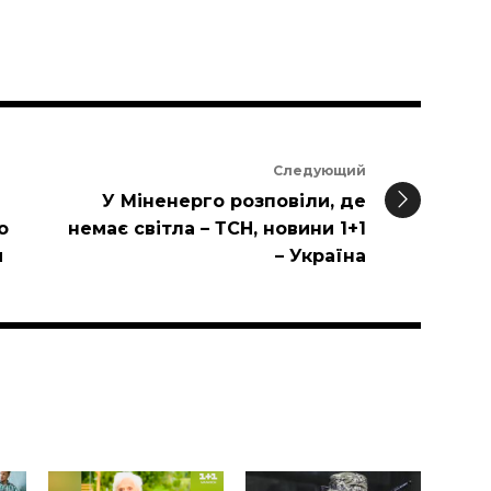
Следующий
У Міненерго розповіли, де
о
немає світла – ТСН, новини 1+1
и
– Україна
и