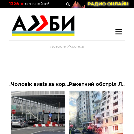
РАДИО ОНЛАЙН
1328
🔥
день войны!
Новости Украины
Полицейский батальона Луганск-1 Леонид Овдиюк награжден медалью За отвагу в службе | Алиби
Чоловік вивіз за кордон 14 ухильників, які втекли перед мобілізацією: що придумав і чи покарали?
Ракетний обстріл Львова 29 грудня