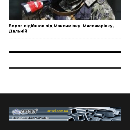
Ворог підійшов під Максимівку, Мясожарівку,
Дальній