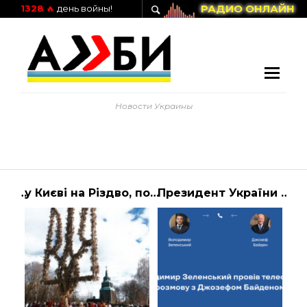
РАДИО ОНЛАЙН
1328
🔥
день войны!
Новости Украины
​Лікарняний для вагітних українок за кордоном — процедуру спрощено.
у Києві на Різдво, побивши рекорд України — фото — новини 1+1 — Київ
Президент України Володимир Зеленський провів третю за останній час телефонну … | АЛИБИ