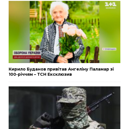
Кирило Буданов привітав Ангеліну Паламар зі
100-річчям – ТСН Ексклюзив