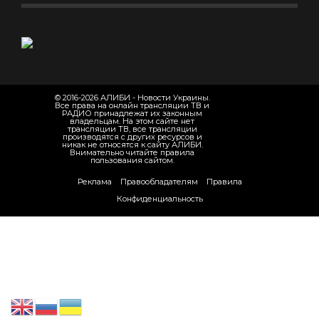
© 2016-2026 АЛИБИ - Новости Украины.
Все права на онлайн трансляции ТВ и
РАДИО принадлежат их законным
владельцам. На этом сайте нет
трансляции ТВ, все трансляции
производятся с других ресурсов и
никак не относятся к сайту АЛИБИ.
Внимательно читайте правила
пользования сайтом.
Реклама
Правообладателям
Правила
Конфиденциальность