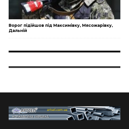
Ворог підійшов під Максимівку, Мясожарівку,
Дальній