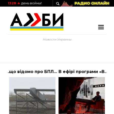
РАДИО ОНЛАЙН
1328
🔥
день войны!
Новости Украины
Карта распространения коронавируса в мире: Онлайн | Алиби
що відомо про БПЛА — ТСН, новини 1+1 — Україна
В ефірі програми «Вересень» на телеканалі Апостроф-TV