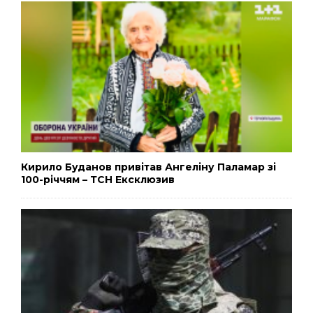
Кирило Буданов привітав Ангеліну Паламар зі
100-річчям – ТСН Ексклюзив