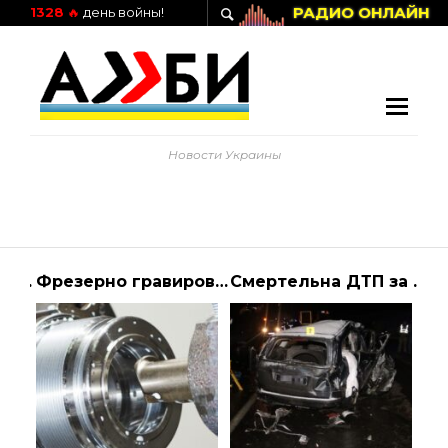
РАДИО ОНЛАЙН
1328
🔥
день войны!
Новости Украины
Продажа валов сцепления для тракторов по оптовой и розничной цене
Фрезерно гравировальные станки с ЧПУ
Смертельна ДТП за участю військових на Львівщині: стали відомі подробиці (фото)