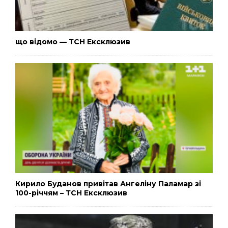
що відомо — ТСН Ексклюзив
Кирило Буданов привітав Ангеліну Паламар зі
100-річчям – ТСН Ексклюзив