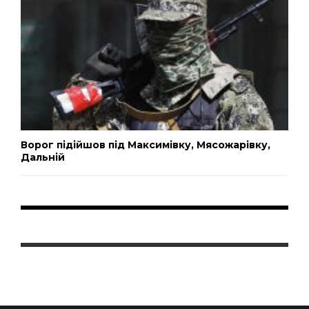
Ворог підійшов під Максимівку, Мясожарівку,
Дальній