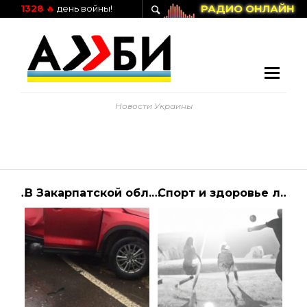
РАДИО ОНЛАЙН
1328
🔥
день войны!
Новости Украины
Рада отримала постанову про звільнення її з посади в РНБО України
В Закарпатской обл. легковушка влетела в грузовик, погибли три человека | Алиби
Спорт и здоровье летом: как активный отдых помогает поддерживать форму