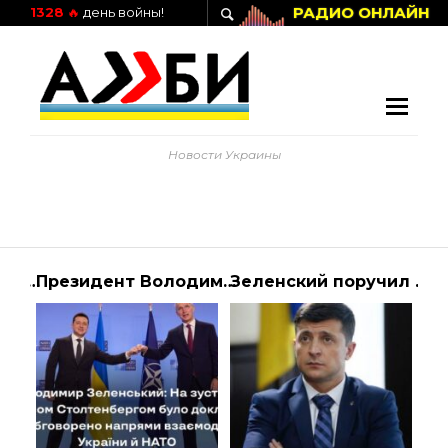
РАДИО ОНЛАЙН
1328
🔥
день войны!
Новости Украины
Задержание Новака: НАБУ и САП проводят обыски в офисе Укравтодора | Алиби
Президент Володимир Зеленський і Генеральний секретар НАТО Єнс Столтенберг під… | АЛИБИ
Зеленский поручил Кабмину разобраться с маленькими пенсиями семьям погибших воинов на Донбассе | Алиби