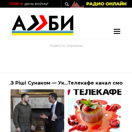
РАДИО ОНЛАЙН
1328
🔥
день войны!
Новости Украины
Зеленський звернувся до чиновників та закликав працювати на перемогу України
З Ріші Сунаком — Україна спілкувався лідер Володимир Зеленський
Телекафе канал смотреть онлайн