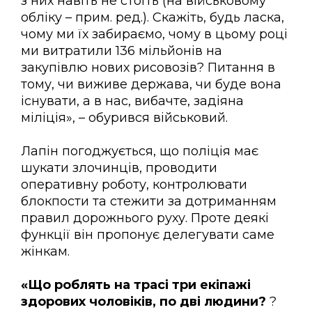
з них навіть не стоїть (на військовому
обліку – прим. ред.). Скажіть, будь ласка,
чому ми їх забираємо, чому в цьому році
ми витратили 136 мільйонів на
закупівлю нових рисовозів? Питання в
тому, чи виживе держава, чи буде вона
існувати, а в нас, вибачте, задіяна
міліція», – обурився військовий.
Лапін погоджується, що поліція має
шукати злочинців, проводити
оперативну роботу, контролювати
блокпости та стежити за дотриманням
правил дорожнього руху. Проте деякі
функції він пропонує делегувати саме
жінкам.
«Що роблять на трасі три екіпажі
здорових чоловіків, по дві людини?
?