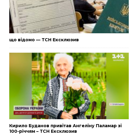
що відомо — ТСН Ексклюзив
Кирило Буданов привітав Ангеліну Паламар зі
100-річчям – ТСН Ексклюзив