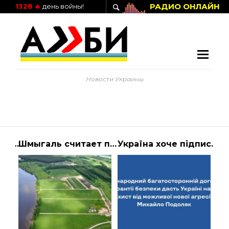
РАДИО ОНЛАЙН
1328
🔥
день войны!
Новости Украины
Українців попередили про небезпечні водні явища — Україна
Шмыгаль считает преждевременным введение налога на землю | Алиби
Україна хоче підписати міжнародний договір про гарантії безпеки, який дасть їй н… | Президент Украины