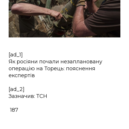
[ad_1]
Як росіяни почали незаплановану
операцію на Торець: пояснення
експертів
[ad_2]
Зазначив: ТСН
187