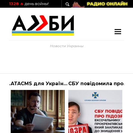
РАДИО ОНЛАЙН
1328
🔥
день войны!
Новости Украины
Різдво в Україні – привітання від Зеленського, Залужного та Шмигаля
ATACMS для України – Зеленський обговорив переваги ракет із головою Джонсоном і сенаторами
СБУ повідомила про підозру проросійському блогеру Дмитру Васильцю – новини 1+1