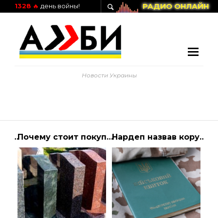
РАДИО ОНЛАЙН
1328
🔥
день войны!
Новости Украины
Зеленський заявив, що США і Китай можуть припинити війну в Україні, якщо працюватимуть разом
Почему стоит покупать памятник из гранита
Нардеп назвав корупційний ризик — Україна