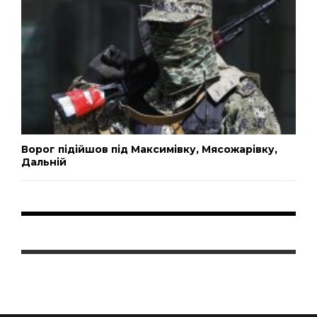
Ворог підійшов під Максимівку, Мясожарівку,
Дальній