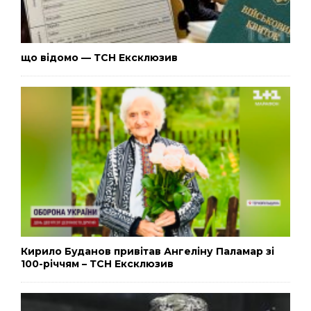
що відомо — ТСН Ексклюзив
Кирило Буданов привітав Ангеліну Паламар зі
100-річчям – ТСН Ексклюзив