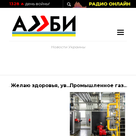
РАДИО ОНЛАЙН
1328
🔥
день войны!
Новости Украины
До конца года Covid-19 может обогнать ВИЧ по количеству летальных исходов, — Ляшко | Алиби
Желаю здоровья, уважаемые украинцы, украинки!
Промышленное газовое и теплоэнергетическое оборудование от компании «ВИТ-ТЕХГАЗ»