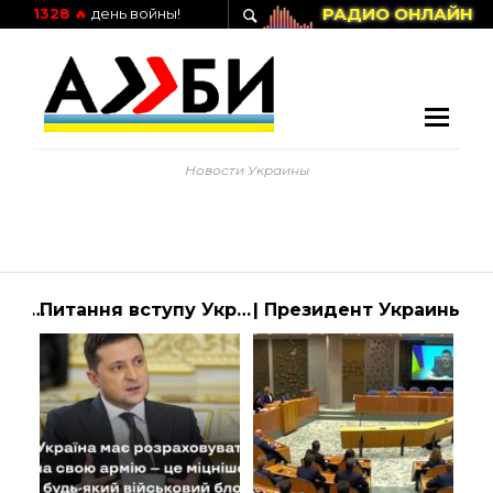
РАДИО ОНЛАЙН
1328
🔥
день войны!
Новости Украины
Зеленський розкритикував блокаду кордону з Польщею 3 березня
Питання вступу України до НАТО – це вибір українського суспільства, але рішення … | АЛИБИ
| Президент Украины