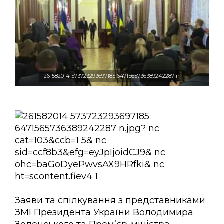
261582014 573723293697185 6471565736389242287 n
Заяви та спілкування з представниками
ЗМІ Президента України Володимира