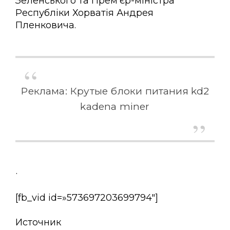
Зеленського та Прем’єр-міністра
Республіки Хорватія Андрея
Пленковича.
Реклама: Крутые блоки питания kd2
kadena miner
·
[fb_vid id=»573697203699794″]
Источник