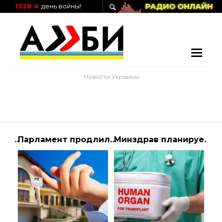
РАДИО ОНЛАЙН
1328
🔥
день войны!
Новости Украины
РФ усуває колаборантів від влади на окупованих територіях – у чому причина?
Парламент продлил мораторий на взыскание имущества валютных должников до 2022 года | Алиби
Минздрав планирует выделить 112 млн грн на финансирование вопроса трансплантации, — Степанов | Алиби