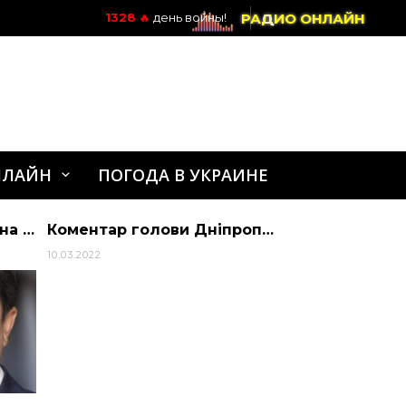
РАДИО ОНЛАЙН
1328
🔥
день войны!
НЛАЙН
ПОГОДА В УКРАИНЕ
В ефірі програми “Україна з Тигран Мартиросян” о 21:00 говоритимемо про бороть…
Коментар голови Дніпропетровської обласної ради, заступника керівника Ради оборони Дніпропетровської області Миколи Лукашука стосовно ситуації в області станом на 9:30 |
10.03.2022
06.04.2022