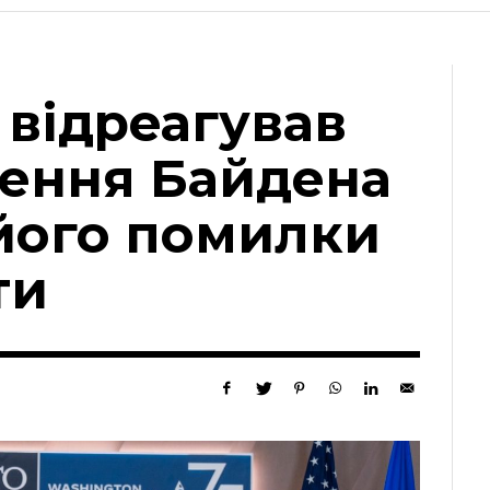
 відреагував
ження Байдена
 його помилки
ти