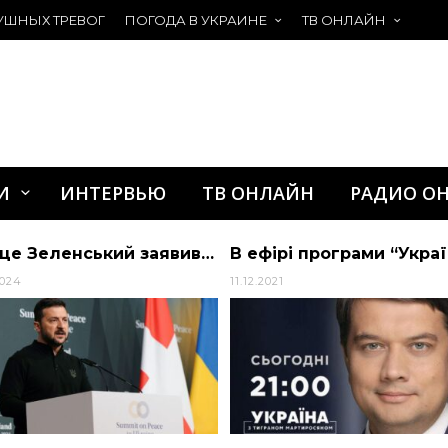
УШНЫХ ТРЕВОГ
ПОГОДА В УКРАИНЕ
ТВ ОНЛАЙН
И
ИНТЕРВЬЮ
ТВ ОНЛАЙН
РАДИО О
Про це Зеленський заявив на мирному саміті у Швейцарії
2024
11.12.2021