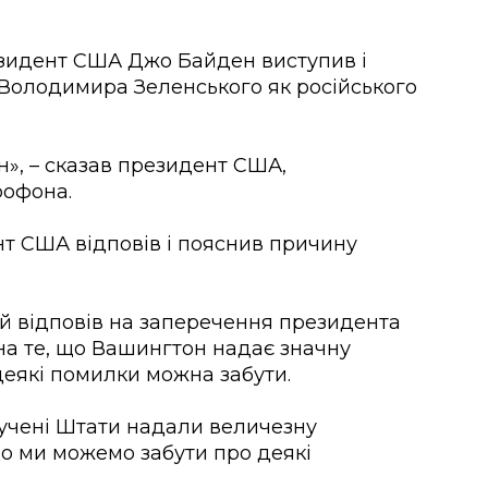
езидент США Джо Байден виступив і
Володимира Зеленського як російського
н», – сказав президент США,
рофона.
нт США відповів і пояснив причину
ий відповів на заперечення президента
 на те, що Вашингтон надає значну
 деякі помилки можна забути.
учені Штати надали величезну
що ми можемо забути про деякі