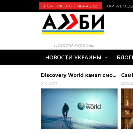
ВТОРНИК, 14 ОКТЯБРЯ 2025
КАРТА ВОЗД
Новости Украины
НОВОСТИ УКРАИНЫ
БЛОГ
21:00. Двадцять восьма доба боротьби України з російською ордою. Одразу з голов… | Дніпропетровська обласна рада
Discovery World канал смотреть онлайн
01.01.2017
25.05.