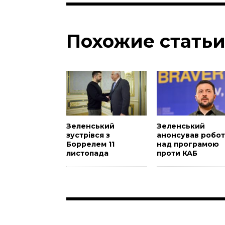
Похожие стать
Зеленський
Зеленський
зустрівся з
анонсував робот
Боррелем 11
над програмою
листопада
проти КАБ