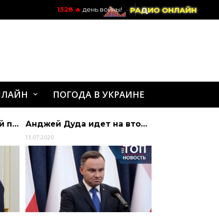
РАДИО ОНЛАЙН
1328
🔥
день войны!
НЛАЙН
ПОГОДА В УКРАИНЕ
Бразилія — стратегічний партнер України в Латинській Америці. Приємно відзнача…
Анджей Дуда идет на второй срок: Что он обещал полякам и как относится к Украине? | Алиби
13.07.2020
20.10.2023