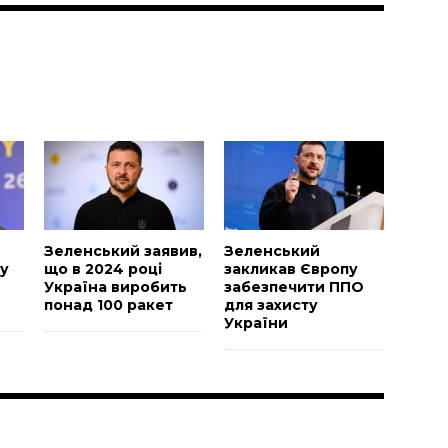
и
Зеленський заявив,
Зеленський
у
що в 2024 році
закликав Європу
Україна виробить
забезпечити ППО
понад 100 ракет
для захисту
України