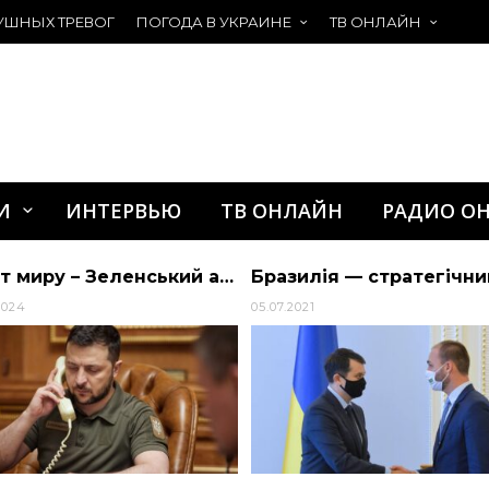
УШНЫХ ТРЕВОГ
ПОГОДА В УКРАИНЕ
ТВ ОНЛАЙН
И
ИНТЕРВЬЮ
ТВ ОНЛАЙН
РАДИО О
Саміт миру – Зеленський анонсував участь у цьому заході Кот-д’Івуару
2024
05.07.2021