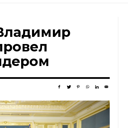
Владимир
провел
лидером